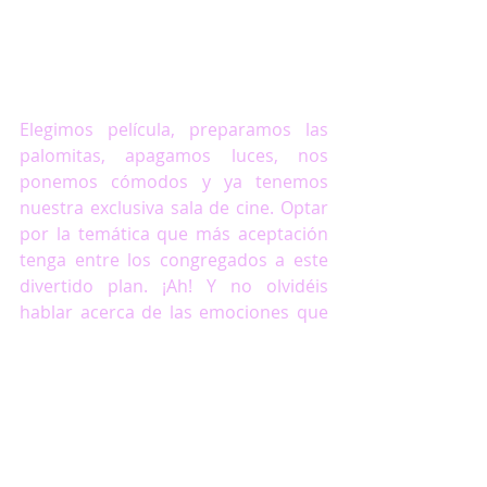
Elegimos película, preparamos las 
palomitas, apagamos luces, nos 
ponemos cómodos y ya tenemos 
nuestra exclusiva sala de cine. Optar 
por la temática que más aceptación 
tenga entre los congregados a este 
divertido plan. ¡Ah! Y no olvidéis 
hablar acerca de las emociones que 
os ha suscitado la película. Es una 
gran herramienta para tratar valores 
y sentimientos con los más 
pequeños de la casa. 
PLANTEAR JUNTOS PROPOSITOS 